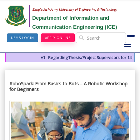
Bangladesh Army University of Engineering & Technology
Department of Information and
Communication Engineering (ICE)
I-EMS LOGIN
APPLY ONLINE
Regarding Thesis/Project Supervisors for 14th Batch
Reg
RoboSpark: From Basics to Bots – A Robotic Workshop
for Beginners