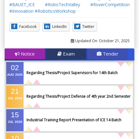
#BAUET_ICE
#RoboTechValley
#RoverCompetition
#Innovation
#RoboticsWorkshop
Facebook
LinkedIn
Twitter
Updated On:
October 21, 2025
Notice
Exam
Tender
02
Regarding Thesis/Project Supervisors for 14th Batch
AUG
2026
21
Regarding Thesis/Project Defense of 4th year 2nd Semester
JUL
2026
15
Industrial Training Report Presentation of ICE 14 Batch
JUL
2026
10