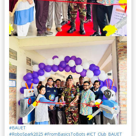
#BAUET
#RoboSpark2025
#FromBasicsToBots
#ICT_Club_BAUET