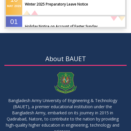
Winter 2025 Preparatory Leave Notice
MAY
2026
01
Holiday Notice on Account of Easter Sunday
APR
2026
01
Admission Notice for Summer-2026
APR
2026
About BAUET
01
Waiver Application Notice – Winter 2025
APR
2026
10
Regarding Course Coordinators
FEB
2026
Bangladesh Army University of Engineering & Technology
(BAUET), a premier educational institution under the
03
Bangladesh Army, embarked on its journey in 2015 in
Regarding Project/Thesis ICE 13th Batch
FEB
2026
Qadirabad, Natore, to contribute to the nation by providing
high-quality higher education in engineering, technology and