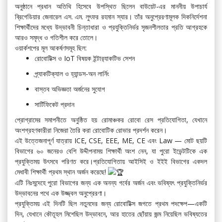
অনুষ্ঠানে প্রধান অতিথি হিসেবে উপস্থিত ছিলেন বাউয়েট-এর মাননীয় উপাচার্য
ব্রিগেডিয়ার জেনারেল এস. এম. লুৎফর রহমান স্যার। তাঁর অনুপ্রেরণামূলক দিকনির্দেশনা
শিক্ষার্থীদের মধ্যে উদ্ভাবনী চিন্তাধারা ও প্রযুক্তিনির্ভর সৃজনশীলতার প্রতি আগ্রহকে
আরও সমৃদ্ধ ও গতিশীল করে তোলে।
ওয়ার্কশপের মূল আকর্ষণসমূহ ছিল:
রোবোটিক্স ও IoT বিষয়ক ইন্টার
্যাকটিভ সেশন
প্র্যাকটিক্যাল ও হ্যান্ডস-অন লার্নিং
বাস্তব অভিজ্ঞতা অর্জনের সুযোগ
সার্টিফিকেট প্রদান
প্রোগ্রামের সমাপনীতে অনুষ্ঠিত হয় রোমাঞ্চকর রোবো রেস প্রতিযোগিতা, যেখানে
অংশগ্রহণকারীরা নিজেরা তৈরি করা রোবোটিক রোভার প্রদর্শন করেন।
এই উত্তেজনাপূর্ণ যাত্রায় ICE, CSE, EEE, ME, CE এবং Law — মোট ছয়টি
বিভাগের ৬০ জনেরও বেশি উদ্দীপনাময় শিক্ষার্থী অংশ নেন, যা পুরো ইভেন্টটিকে এক
প্রযুক্তিময় উৎসবে পরিণত করে।প্রতিযোগিতায় আইসিই ও ইইই বিভাগের একদল
মেধাবী শিক্ষার্থী প্রথম স্থান অর্জন করেছে!
এটি নিঃসন্দেহে পুরো বিভাগের জন্য এক অনন্য গর্বের অর্জন এবং ভবিষ্যৎ প্রযুক্তিনির্ভর
উদ্ভাবনের পথে এক উজ্জ্বল অনুপ্রেরণা।
প্রযুক্তিময় এই দিনটি ছিল নতুনদের জন্য রোবোটিক্স জগতে প্রথম পদক্ষেপ—একটি
দিন, যেখানে কৌতূহল মিশেছিল উদ্ভাবনে, আর হাতের ছোঁয়ায় জন্ম নিয়েছিল ভবিষ্যতের