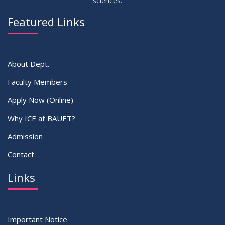
sciences.
03
Regarding Course Coordinator List
AUG
2025
Featured Links
VIEW ALL
About Dept.
Faculty Members
Apply Now (Online)
Why ICE at BAUET?
Admission
Contact
Links
Important Notice