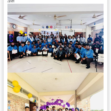
রোবট!