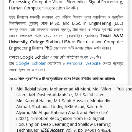
Processing, Computer Vision, Biomedical Signal Processing,
Human Computer Interaction ইত্যাদি।
ইইই বিভাগের সহকারী অধ্যাপক মোঃ রবিউল ইসলাম খুলনা প্রকৌশল ও প্রযুক্তি
বিশ্ববিদ্যালয় (কুয়েট) থেকে M.Sc. and B.Sc. in Engineering (EEE)
সম্পন্ন করেন। তার মানসম্মত গবেষনা প্রবন্ধ, উচ্চ নম্বর ও অভিজ্ঞ ফ্যাকাল্টি মেম্বার
হওয়ার ফলস্বরূপ সামার ২০২২ সেশনে যুক্তরাষ্ট্রের স্বনামধন্য
Texas A&M
University, College Station, USA
তে Electrical and Computer
Engineering বিভাগের
PhD
প্রোগ্রামে ভর্তি হওয়ার গৌরব অর্জন করেন।
বর্তমানে Google Scholar এ তার মোট সাইটেশান সংখ্যা ১৮১ টি।
তার
Google Scholar
প্রোফাইল ও
Personal Website
দেখতে প্রদত্ত
লিংকে ক্লিক করতে পারেন।
২০২১ সালে প্রকাশিত ৬ টি আন্তর্জাতিক মানের পিয়ার রিভিউড জার্নালের তালিকাঃ
1.
Md. Rabiul Islam,
Mohammad Ali Moni, Md. Milon
Publish
Islam, Md. Rashed-Al-Mahfuz, Md. Saiful Islam,
Md. Kamrul Hasan, Md. Sabir Hossain, Mohiuddin
Ahmad, Shahadat Uddin, AKM Azad, Salem A.
Alyami, Md Atiqur Rahman Ahad, and Pietro Lio’
(2021), “Emotion Recognition from EEG Signal
Focusing on Deep Learning and Shallow Learning
Techniques”
IEEE Access,
vol. 9, pp. 94601-94624
,