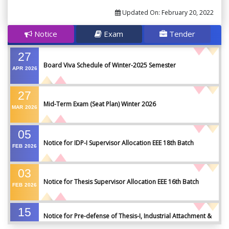
Updated On:
February 20, 2022
Notice
Exam
Tender
27
Board Viva Schedule of Winter-2025 Semester
APR
2026
27
Mid-Term Exam (Seat Plan) Winter 2026
MAR
2026
05
Notice for IDP-I Supervisor Allocation EEE 18th Batch
FEB
2026
03
Notice for Thesis Supervisor Allocation EEE 16th Batch
FEB
2026
15
Notice for Pre-defense of Thesis-I, Industrial Attachment &
DEC
2025
IDP-I