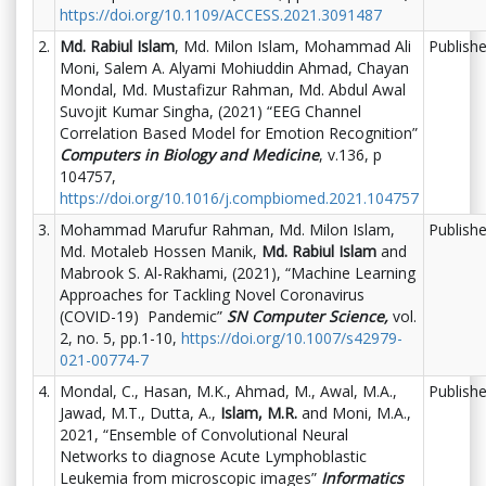
https://doi.org/10.1109/ACCESS.2021.3091487
2.
Md. Rabiul Islam
, Md. Milon Islam, Mohammad Ali
Publish
Moni, Salem A. Alyami Mohiuddin Ahmad, Chayan
Mondal, Md. Mustafizur Rahman, Md. Abdul Awal
Suvojit Kumar Singha, (2021) “EEG Channel
Correlation Based Model for Emotion Recognition”
Computers in Biology and Medicine
, v.136, p
104757,
https://doi.org/10.1016/j.compbiomed.2021.104757
3.
Mohammad Marufur Rahman, Md. Milon Islam,
Publish
Md. Motaleb Hossen Manik,
Md. Rabiul Islam
and
Mabrook S. Al-Rakhami, (2021), “Machine Learning
Approaches for Tackling Novel Coronavirus
(COVID-19) Pandemic”
SN Computer Science,
vol.
2, no. 5, pp.1-10,
https://doi.org/10.1007/s42979-
021-00774-7
4.
Mondal, C., Hasan, M.K., Ahmad, M., Awal, M.A.,
Publish
Jawad, M.T., Dutta, A.,
Islam, M.R.
and Moni, M.A.,
2021, “Ensemble of Convolutional Neural
Networks to diagnose Acute Lymphoblastic
Leukemia from microscopic images”
Informatics