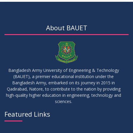
15
Notice for Thesis-II and IDP-II Defense
DEC
2025
About BAUET
30
Sessional Examination Routine for Summer-2025
OCT
2025
28
Notice of Board Viva for Summer- 2025
OCT
2025
Bangladesh Army University of Engineering & Technology
(BAUET), a premier educational institution under the
30
Bangladesh Army, embarked on its journey in 2015 in
Notice for Thesis-I and IDP-I Proposal Submission
SEP
2025
Qadirabad, Natore, to contribute to the nation by providing
high-quality higher education in engineering, technology and
sciences.
09
Mid-Term Examination Routine for Summer 2025 Semester
SEP
2025
Featured Links
VIEW ALL