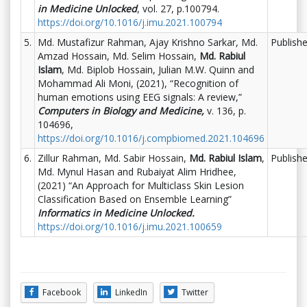
in Medicine Unlocked
, vol. 27, p.100794.
https://doi.org/10.1016/j.imu.2021.100794
5.
Md. Mustafizur Rahman, Ajay Krishno Sarkar, Md.
Publish
Amzad Hossain, Md. Selim Hossain,
Md. Rabiul
Islam
, Md. Biplob Hossain, Julian M.W. Quinn and
Mohammad Ali Moni, (2021), “Recognition of
human emotions using EEG signals: A review,”
Computers in Biology and Medicine,
v. 136, p.
104696,
https://doi.org/10.1016/j.compbiomed.2021.104696
6.
Zillur Rahman, Md. Sabir Hossain,
Md. Rabiul Islam
,
Publish
Md. Mynul Hasan and Rubaiyat Alim Hridhee,
(2021) “An Approach for Multiclass Skin Lesion
Classification Based on Ensemble Learning”
Informatics in Medicine Unlocked.
https://doi.org/10.1016/j.imu.2021.100659
Facebook
LinkedIn
Twitter