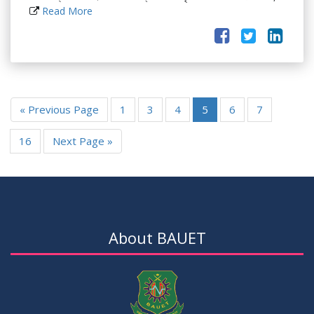
Read More
« Previous Page
1
3
4
5
6
7
16
Next Page »
About BAUET