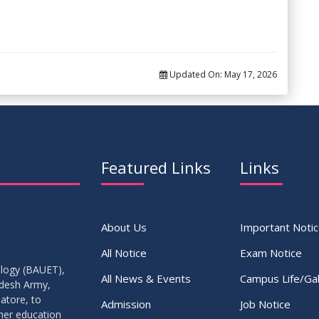
Updated On:
May 17, 2026
Featured Links
Links
About Us
Important Noti
All Notice
Exam Notice
ology (BAUET),
All News & Events
Campus Life/Gal
adesh Army,
atore, to
Admission
Job Notice
gher education