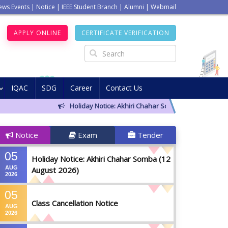
ews Events
|
Notice
|
IEEE Student Branch
|
Alumni
|
Webmail
APPLY ONLINE
CERTIFICATE VERIFICATION
IQAC
SDG
Career
Contact Us
Holiday Notice: Akhiri Chahar Somba (12 August 2026)
Notice
Exam
Tender
05
Holiday Notice: Akhiri Chahar Somba (12
AUG
August 2026)
2026
05
Class Cancellation Notice
AUG
2026