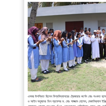
এসময় উপস্থিত ছিলেন বিশ্ববিদ্যালয়ের ট্রেজারার কর্ণেল মোঃ শওকত হুসেন, প
ও আইন অনুষদের ডিন প্রফেসর ড. মোঃ সাজ্জাদ হোসেন, মেকানিক্যাল ইঞ্জি