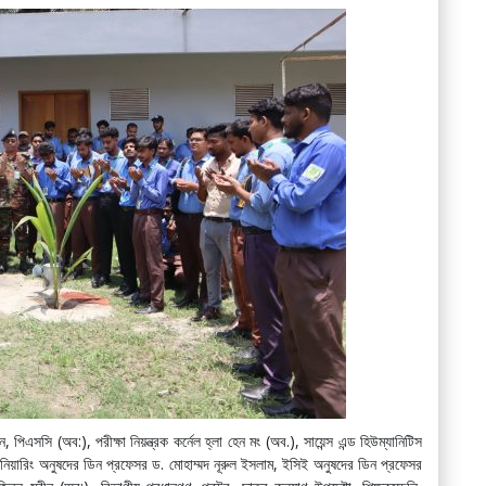
িএসসি (অব:), পরীক্ষা নিয়ন্ত্রক কর্নেল হ্লা হেন মং (অব.), সায়েন্স এন্ড হিউম্যানিটিস
নিয়ারিং অনুষদের ডিন প্রফেসর ড. মোহাম্মদ নূরুল ইসলাম, ইসিই অনুষদের ডিন প্রফেসর