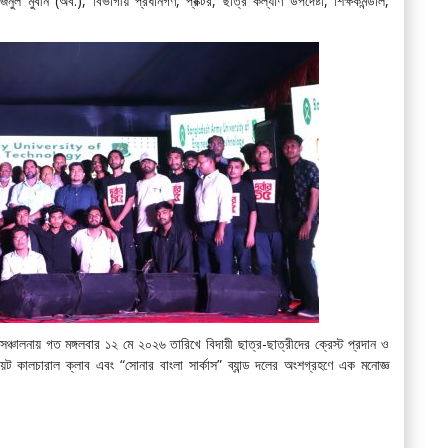
ুল মুবীন (অব:), বিভাগীয় প্রধানগণ, প্রক্টর, ছাত্র কল্যাণ উপদেষ্টা, শিক্ষকমন্ডলি,
লনায় গত মঙ্গলবার ১২ মে ২০২৬ তারিখে বিদায়ী ছাত্র-ছাত্রীদের ক্রেস্ট প্রদান ও
ট কালচারাল ক্লাব এবং “সোনার বাংলা সার্কাস” ব্যান্ড দলের অংশগ্রহণে এক মনোজ্ঞ