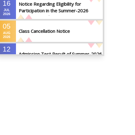
16
Notice Regarding Eligibility for
Participation in the Summer-2026
JUL
2026
Semester Final Examinations
05
Class Cancellation Notice
AUG
2026
12
Admission Test Result of Summer-2026
JUL
2026
09
Notice on Course Registration for
JUL
Summer-2026 Semester
2026
09
Notice for Winter-2025
Referred/Improvement/Backlog
JUL
2026
Examinations
05
Notice on Commencement of Classes
JUL
for Summer 2026 Semester
2026