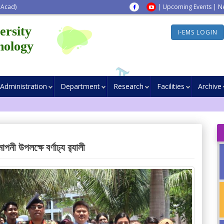
 Acad)
|
Upcoming Events
|
N
ersity
I-EMS LOGIN
nology
Administration
Department
Research
Facilities
Archive
াপনী উপলক্ষে বর্ণাঢ্য র‌্যালী