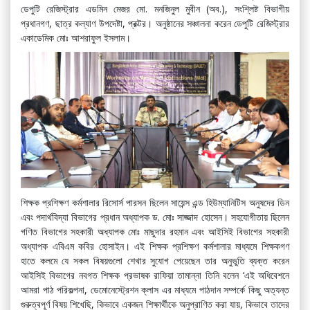
ডেপুটি রেজিস্ট্রার এডমিন মেজর মো. মনজিনুল মুবীন (অব.), সংশ্লিষ্ট বিভাগীয়
প্রধানগণ, ছাত্র কল্যাণ উপদেষ্টা, প্রক্টর। অনুষ্ঠানের সঞ্চালনা করেন ডেপুটি রেজিস্ট্রার
একাডেমিক মোঃ আশরাফুল ইসলাম।
শিক্ষক প্রশিক্ষণ কর্মশালার রিসোর্স পারসন ছিলেন সায়েন্স এন্ড হিউম্যানিটিস অনুষদের ডিন
এবং পদার্থবিদ্যা বিভাগের প্রধান অধ্যাপক ড. মোঃ সাজ্জাদ হোসেন। সহযোগীতায় ছিলেন
গণিত বিভাগের সহকারী অধ্যাপক মোঃ মাছুদার রহমান এবং আইসিই বিভাগের সহকারী
অধ্যাপক এবিএম কবির হোসাইন। এই শিক্ষক প্রশিক্ষণ কর্মশালার মাধ্যমে শিক্ষকগণ
হাতে কলমে যে সকল বিষয়গুলো শেখার সুযোগ পেয়েছেন তার অনুভুতি ব্যক্ত করেন
আইসিই বিভাগের নবগত শিক্ষক প্রভাষক রাফিয়া তামান্না তিনি বলেন ‘এই অধিবেশনে
আমরা পাঠ পরিকল্পনা, ডেমোনেস্ট্রেশন ক্লাস এর মাধ্যমে পাঠদান সম্পর্কে কিছু অত্যন্ত
গুরুত্বপূর্ণ বিষয় শিখেছি, কিভাবে একজন শিক্ষার্থীকে অনুপ্রাণিত করা যায়, কিভাবে তাদের