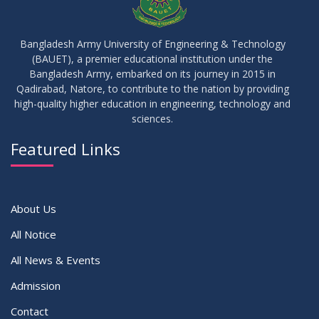
23
Notice on Adherence to University Rules and Discipline
JUN
2026
Bangladesh Army University of Engineering & Technology
(BAUET), a premier educational institution under the
17
Bangladesh Army, embarked on its journey in 2015 in
Notice on Adherence to the New Dress Code for the
JUN
2026
Students
Qadirabad, Natore, to contribute to the nation by providing
high-quality higher education in engineering, technology and
sciences.
14
Notice on Adherence to University Dress Code and Decent
JUN
2026
Attire
Featured Links
VIEW ALL
About Us
All Notice
All News & Events
Admission
Contact