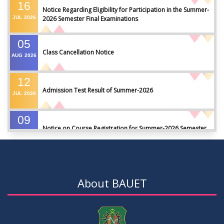
16
Notice Regarding Eligibility for Participation in the Summer-
JUL
2026
2026 Semester Final Examinations
05
Class Cancellation Notice
AUG
2026
12
Admission Test Result of Summer-2026
JUL
2026
09
Notice on Course Registration for Summer-2026 Semester
JUL
2026
09
Notice for Winter-2025 Referred/Improvement/Backlog
JUL
2026
Examinations
About BAUET
05
Notice on Commencement of Classes for Summer 2026
JUL
2026
Semester