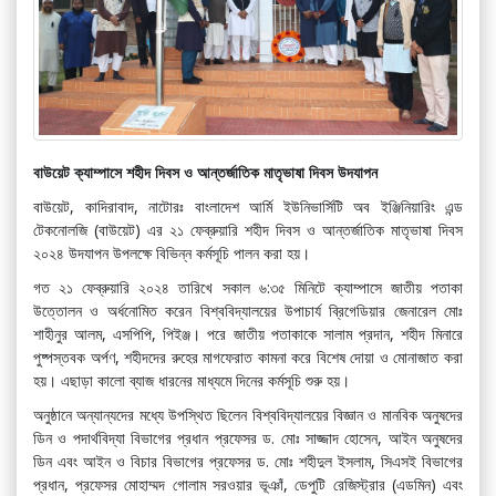
বাউয়েট ক্যাম্পাসে শহীদ দিবস ও আন্তর্জাতিক মাতৃভাষা দিবস উদযাপন
বাউয়েট, কাদিরাবাদ, নাটোরঃ বাংলাদেশ আর্মি ইউনিভার্সিটি অব ইঞ্জিনিয়ারিং এন্ড
টেকনোলজি (বাউয়েট) এর ২১ ফেব্রুয়ারি শহীদ দিবস ও আন্তর্জাতিক মাতৃভাষা দিবস
২০২৪ উদযাপন উপলক্ষে বিভিন্ন কর্মসূচি পালন করা হয়।
গত ২১ ফেব্রুয়ারি ২০২৪ তারিখে সকাল ৬:৩৫ মিনিটে ক্যাম্পাসে জাতীয় পতাকা
উত্তোলন ও অর্ধনোমিত করেন বিশ্ববিদ্যালয়ের উপাচার্য ব্রিগেডিয়ার জেনারেল মোঃ
শাহীনুর আলম, এসপিপি, পিইঞ্জ। পরে জাতীয় পতাকাকে সালাম প্রদান, শহীদ মিনারে
পুষ্পস্তবক অর্পণ, শহীদদের রুহের মাগফেরাত কামনা করে বিশেষ দোয়া ও মোনাজাত করা
হয়। এছাড়া কালো ব্যাজ ধারনের মাধ্যমে দিনের কর্মসূচি শুরু হয়।
অনুষ্ঠানে অন্যান্যদের মধ্যে উপস্থিত ছিলেন বিশ্ববিদ্যালয়ের বিজ্ঞান ও মানবিক অনুষদের
ডিন ও পদার্থবিদ্যা বিভাগের প্রধান প্রফেসর ড. মোঃ সাজ্জাদ হোসেন, আইন অনুষদের
ডিন এবং আইন ও বিচার বিভাগের প্রফেসর ড. মোঃ শহীদুল ইসলাম, সিএসই বিভাগের
প্রধান, প্রফেসর মোহাম্মদ গোলাম সরওয়ার ভূঞাঁ, ডেপুটি রেজিস্ট্রার (এডমিন) এবং