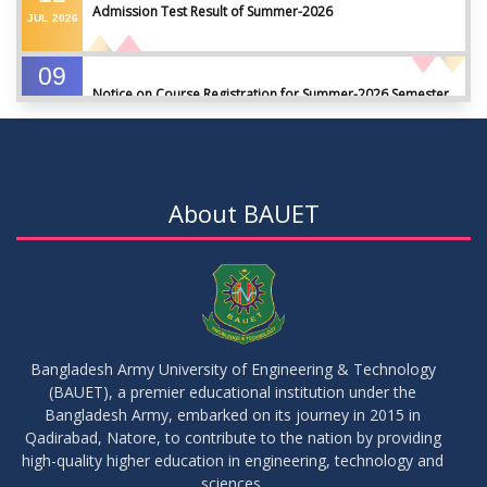
Admission Test Result of Summer-2026
JUL
2026
09
Notice on Course Registration for Summer-2026 Semester
JUL
2026
09
Notice for Winter-2025 Referred/Improvement/Backlog
JUL
2026
Examinations
About BAUET
05
Notice on Commencement of Classes for Summer 2026
JUL
2026
Semester
23
Notice on Adherence to University Rules and Discipline
JUN
2026
Bangladesh Army University of Engineering & Technology
(BAUET), a premier educational institution under the
17
Bangladesh Army, embarked on its journey in 2015 in
Notice on Adherence to the New Dress Code for the
JUN
2026
Students
Qadirabad, Natore, to contribute to the nation by providing
high-quality higher education in engineering, technology and
sciences.