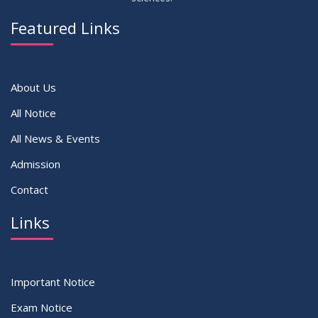
14
Notice on Adherence to University Dress Code and Decent
JUN
2026
Attire
Featured Links
VIEW ALL
About Us
All Notice
All News & Events
Admission
Contact
Links
Important Notice
Exam Notice