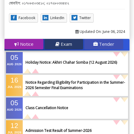
মোবাইল: ০১৭০৮৫০৩৫১০; ০১৭২৮০৩৩৫৫২
Facebook
LinkedIn
Twitter
Updated On:
June 06, 2024
Notice
Exam
Tender
05
Holiday Notice: Akhiri Chahar Somba (12 August 2026)
AUG
2026
16
Notice Regarding Eligibility for Participation in the Summer-
JUL
2026
2026 Semester Final Examinations
05
Class Cancellation Notice
AUG
2026
12
Admission Test Result of Summer-2026
JUL
2026