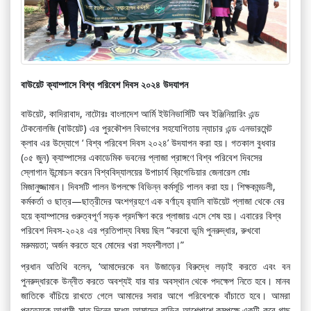
বাউয়েট ক্যাম্পাসে বিশ্ব পরিবেশ দিবস ২০২৪ উদযাপন
বাউয়েট, কাদিরাবাদ, নাটোরঃ বাংলাদেশ আর্মি ইউনিভার্সিটি অব ইঞ্জিনিয়ারিং এন্ড
টেকনোলজি (বাউয়েট) এর পুরকৌশল বিভাগের সহযোগিতায় ন্যাচার এন্ড এনভারমেন্ট
ক্লাব এর উদ্যোগে ‘ বিশ্ব পরিবেশ দিবস ২০২৪’ উদযাপন করা হয়। গতকাল বুধবার
(০৫ জুন) ক্যাম্পাসের একাডেমিক ভবনের প্লাজা প্রাঙ্গণে বিশ্ব পরিবেশ দিবসের
স্লোগান উন্মোচন করেন বিশ্ববিদ্যালয়ের উপাচার্য ব্রিগেডিয়ার জেনারেল মোঃ
মিজানুজ্জামান। দিবসটি পালন উপলক্ষে বিভিন্ন কর্মসূচি পালন করা হয়। শিক্ষকমন্ডলী,
কর্মকর্তা ও ছাত্র—ছাত্রীদের অংশগ্রহণে এক বর্ণাঢ্য র‌্যালি বাউয়েট প্লাজা থেকে বের
হয়ে ক্যাম্পাসের গুরুত্বপূর্ণ সড়ক প্রদক্ষিণ করে প্লাজায় এসে শেষ হয়। এবারের বিশ্ব
পরিবেশ দিবস-২০২৪ এর প্রতিপাদ্য বিষয় ছিল “করবো ভূমি পুনরুদ্ধার, রুখবো
মরুময়তা; অর্জন করতে হবে মোদের খরা সহনশীলতা।”
প্রধান অতিথি বলেন, ‘আমাদেরকে বন উজাড়ের বিরুদ্ধে লড়াই করতে এবং বন
পুনরুদ্ধারকে উন্নীত করতে অবশ্যই যার যার অবস্থান থেকে পদক্ষেপ নিতে হবে। মানব
জাতিকে বাঁচিয়ে রাখতে গেলে আমাদের সবার আগে পরিবেশকে বাঁচাতে হবে। আমরা
প্রত্যেকে আগামী সাত দিনের মধ্যে আমাদের বাড়ির আশেপাশে কমপক্ষে একটি করে গাছ