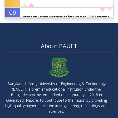
09
Notice on Course Registration for Summer-2026 Semester
JUL
2026
09
Notice for Winter-2025 Referred/Improvement/Backlog
JUL
2026
Examinations
About BAUET
05
Notice on Commencement of Classes for Summer 2026
JUL
2026
Semester
23
Notice on Adherence to University Rules and Discipline
JUN
2026
Bangladesh Army University of Engineering & Technology
(BAUET), a premier educational institution under the
17
Bangladesh Army, embarked on its journey in 2015 in
Notice on Adherence to the New Dress Code for the
JUN
2026
Students
Qadirabad, Natore, to contribute to the nation by providing
high-quality higher education in engineering, technology and
sciences.
14
Notice on Adherence to University Dress Code and Decent