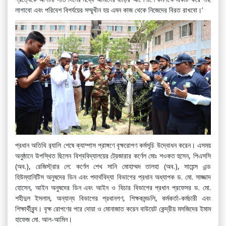
লাগাবো এবং পরিবেশ বিপর্যয়ের সম্মুখীন হয় এমন কাজ থেকে নিজেদের বিরত রাখবো।’
প্রধান অতিথি র‌্যালি শেষে ক্যাম্পাস প্রাঙ্গণে বৃক্ষরোপণ কর্মসূচি উদ্বোধন করেন। এসময়
অনুষ্ঠানে উপস্থিত ছিলেন বিশ্ববিদ্যালয়ের ট্রেজারার কর্ণেল মোঃ শওকত হুসেন, পিএসসি
(অব.), রেজিস্ট্রার লে: কর্ণেল শেখ সানি মোহাম্মদ তালহা (অব.), সায়েন্স এন্ড
হিউম্যানিটিস অনুষদের ডিন এবং পদার্থবিদ্যা বিভাগের প্রধান অধ্যাপক ড. মো. সাজ্জাদ
হোসেন, আইন অনুষদের ডিন এবং আইন ও বিচার বিভাগের প্রধান প্রফেসর ড. মো.
শহীদুল ইসলাম, অন্যান্য বিভাগের প্রধানগণ, শিক্ষকমন্ডলি, কর্মকর্তা-কর্মচারী এবং
শিক্ষার্থীবৃন্দ। বৃক্ষ রোপণের পরে দোয়া ও মোনাজাত করেন বাউয়েট কেন্দ্রীয় মসজিদের ইমাম
হাফেজ মো. আল-আমিন।