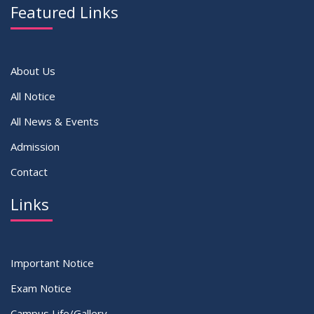
JUN
2026
Attire
Featured Links
VIEW ALL
About Us
All Notice
All News & Events
Admission
Contact
Links
Important Notice
Exam Notice
Campus Life/Gallery