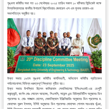
শৃঙ্খলা কমিটির সভা গত ২৩ সেপ্টেম্বর ২০২৫ তারিখ সকাল ১০ ঘটিকায় সিন্ডিকেট কক্ষে
বিশ্ববিদ্যালয়ের মাননীয় উপাচার্য ব্রিগেডিয়ার জেনারেল এস এম লুৎফর রহমান-এর
সভাপতিত্বে অনুষ্ঠিত হয়।
উক্ত সভায় ১৯তম শৃঙ্খলা কমিটির কার্যবিবরণী, অভিযোগ কমিটির প্রতিবেদন
পর্যালোচনাসহ বিভিন্ন গুরুত্বপূর্ণ সিদ্ধান্ত গৃহীত হয়।
উক্ত সভায় উপস্থিত ছিলেন কাদিরাবাদ সেনানিবাসের ইসিএসএমই-এর ডেপুটি
কমান্ড্যান্ট, কর্ণেল মোঃ সোহেল আহমেদ, পিএসসি, সায়েন্স এন্ড হিউম্যানিটিস অনুষদের ডিন
প্রফেসর ড. মোঃ সাজ্জাদ হোসেন, মেকানিক্যাল ইঞ্জিনিয়ারিং অনুষদের ডিন প্রফেসর ড.
মোহাম্মদ নূরুল ইসলাম, ইসিই অনুষদের ডিন প্রফেসর মোহাম্মদ গোলাম সরওয়ার ভূঁঞা,
ইইই বিভাগের প্রধান সহযোগী অধ্যাপক ড. মোঃ রুবেল বাসার, প্রক্টর ও সদস্য সচিব