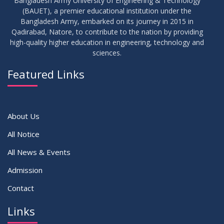
Bangladesh Army University of Engineering & Technology
(BAUET), a premier educational institution under the
23
Bangladesh Army, embarked on its journey in 2015 in
Notice on Adherence to University Rules and Discipline
JUN
2026
Qadirabad, Natore, to contribute to the nation by providing
high-quality higher education in engineering, technology and
sciences.
17
Notice on Adherence to the New Dress Code for the
JUN
2026
Students
Featured Links
VIEW ALL
About Us
All Notice
All News & Events
Admission
Contact
Links