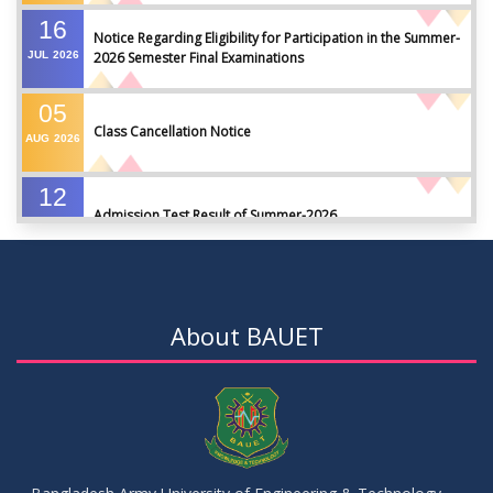
16
Notice Regarding Eligibility for Participation in the Summer-
JUL
2026
2026 Semester Final Examinations
05
Class Cancellation Notice
AUG
2026
12
Admission Test Result of Summer-2026
JUL
2026
09
Notice on Course Registration for Summer-2026 Semester
JUL
2026
About BAUET
09
Notice for Winter-2025 Referred/Improvement/Backlog
JUL
2026
Examinations
05
Notice on Commencement of Classes for Summer 2026
JUL
2026
Semester