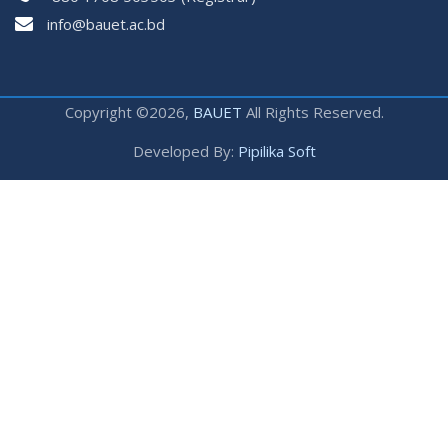
çevrimsiz
info@bauet.ac.bd
bonus
Copyright ©2026,
BAUET
All Rights Reserved.
Developed By:
Pipilika Soft