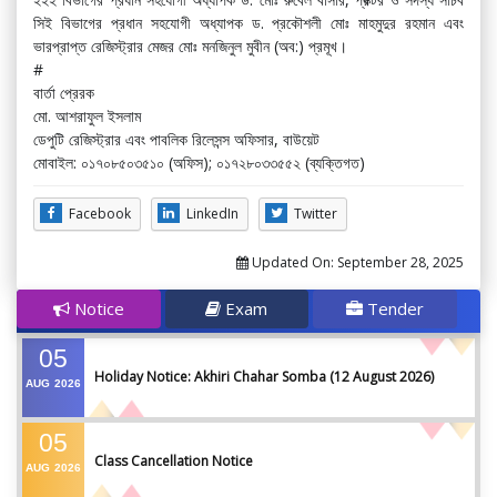
সিই বিভাগের প্রধান সহযোগী অধ্যাপক ড. প্রকৌশলী মোঃ মাহমুদুর রহমান এবং
ভারপ্রাপ্ত রেজিস্ট্রার মেজর মোঃ মনজিনুল মুবীন (অব:) প্রমূখ।
#
বার্তা প্রেরক
মো. আশরাফুল ইসলাম
ডেপুটি রেজিস্ট্রার এবং পাবলিক রিলেসন্স অফিসার, বাউয়েট
মোবাইল: ০১৭০৮৫০৩৫১০ (অফিস); ০১৭২৮০৩৩৫৫২ (ব্যক্তিগত)
Facebook
LinkedIn
Twitter
Updated On:
September 28, 2025
Notice
Exam
Tender
05
Holiday Notice: Akhiri Chahar Somba (12 August 2026)
AUG
2026
05
Class Cancellation Notice
AUG
2026