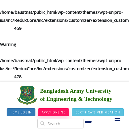
you mean to use "continue 2"? in
/home/baustnat/public_html/wp-content/themes/wpt-unipro-
ius/inc/ReduxCore/inc/extensions/customizer/extension_custom
on line
459
Warning
: "continue" targeting switch is equivalent to "break". Did
you mean to use "continue 2"? in
/home/baustnat/public_html/wp-content/themes/wpt-unipro-
ius/inc/ReduxCore/inc/extensions/customizer/extension_custom
on line
478
Bangladesh Army University
of Engineering & Technology
I-EMS LOGIN
APPLY ONLINE
CERTIFICATE VERIFICATION