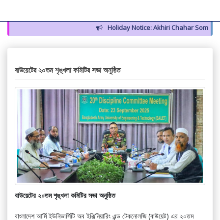
Holiday Notice: Akhiri Chahar Somba (12 
বাউয়েটের ২০তম শৃঙ্খলা কমিটির সভা অনুষ্ঠিত
বাউয়েটের ২০তম শৃঙ্খলা কমিটির সভা অনুষ্ঠিত
বাংলাদেশ আর্মি ইউনিভার্সিটি অব ইঞ্জিনিয়ারিং এন্ড টেকনোলজি (বাউয়েট) এর ২০তম